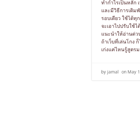
ทำกำไรเป็นหลัก เ
และมีวิธีการเดิมพั
รอบเดียว ใช้ได้ทุ
จะเอาไปปรับใช้ได้
แนะนำให้อ่านด่วนๆ
ถ้าเว็บที่เล่นโกง
เก่งแค่ไหนรู้สูตร
jamal
May 
by
on