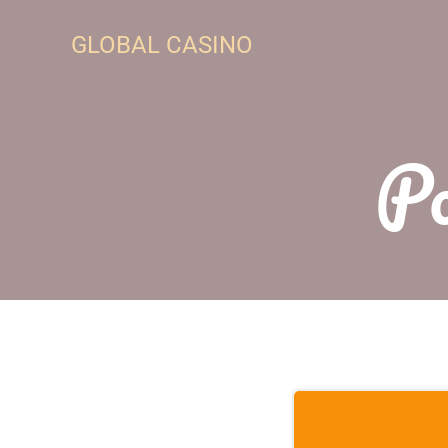
Skip
to
GLOBAL CASINO
content
Po