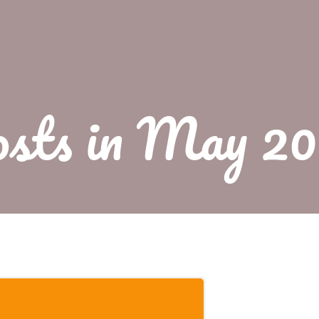
sts in May 2