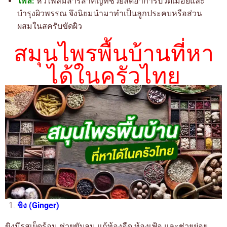
ไพล:
หัวไพลมีสารสำคัญที่ช่วยลดอาการปวดเมื่อยและ
บำรุงผิวพรรณ จึงนิยมนำมาทำเป็นลูกประคบหรือส่วน
ผสมในสครับขัดผิว
สมุนไพรพื้นบ้านที่หา
ได้ในครัวไทย
ขิง (Ginger)
ขิงมีรสเผ็ดร้อน ช่วยขับลม แก้ท้องอืด ท้องเฟ้อ และช่วยย่อย