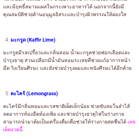
และมีฤทธิ์สมานแผลในกระเพาะอาหารได้ นอกจากนี้ยังมี
คุณสมบัติช่วยต้านอนุมูลอิสระและบำรุงผิวพรรณให้ผ่องใส
มะกรูด (Kaffir Lime)
มะกรูดมีรสเปรี้ยวและกลิ่นหอม น้ำมะกรูดช่วยฟอกเลือดและ
บำรุงธาตุ ส่วนเปลือกมีน้ำมันหอมระเหยที่ช่วยแก้อาการหน้า
มืด วิงเวียนศีรษะ และยังช่วยบำรุงผมและหนังศีรษะได้อีกด้วย
ตะไคร้ (Lemongrass)
ตะไคร้มีกลิ่นหอมและรสชาติเผ็ดเล็กน้อย ช่วยขับลมในลำไส้
ลดอาการท้องอืดท้องเฟ้อ และช่วยบำรุงธาตุไฟในร่างกาย
เลข
สามารถนำมาต้มเป็นเครื่องดื่มเพื่อช่วยให้ร่างกายสดชื่นได้
เด็ดงวดนี้